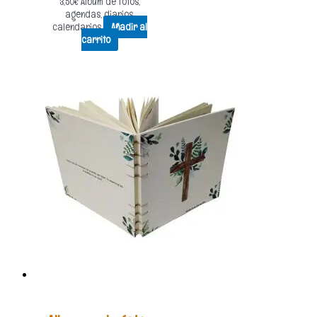
3,50
€
Album de fotos,
agendas, diarios,
calendarios
Añadir al
carrito