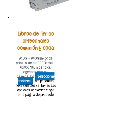
Libros de firmas
artesanales
comunión y boda
30,00
€
-
40,00
€
Rango de
precios: desde 30,00€ hasta
40,00€
Album de fotos,
agendas, diarios,
calendarios
Seleccionar
opciones
Este producto
tiene múltiples variantes. Las
opciones se pueden elegir
en la página de producto