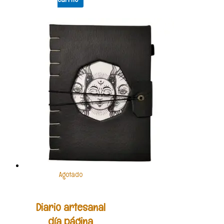
Agotado
Diario artesanal
día página