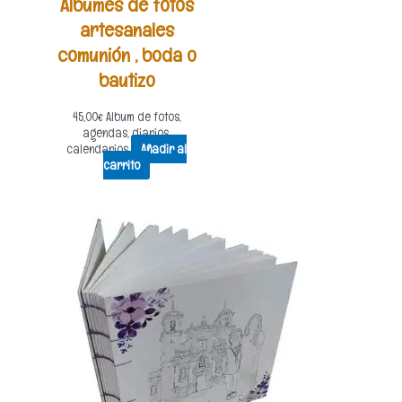
Albumes de fotos
artesanales
comunión , boda o
bautizo
45,00
€
Album de fotos,
agendas, diarios,
calendarios
Añadir al
carrito