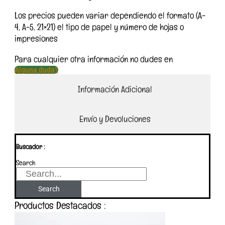
Los precios pueden variar dependiendo el formato (A-
4, A-5, 21×21) el tipo de papel y número de hojas o
impresiones
Para cualquier otra información no dudes en
escribirme.
Alguna duda?
Información Adicional
Envío y Devoluciones
Buscador :
Search
Search
Productos Destacados :