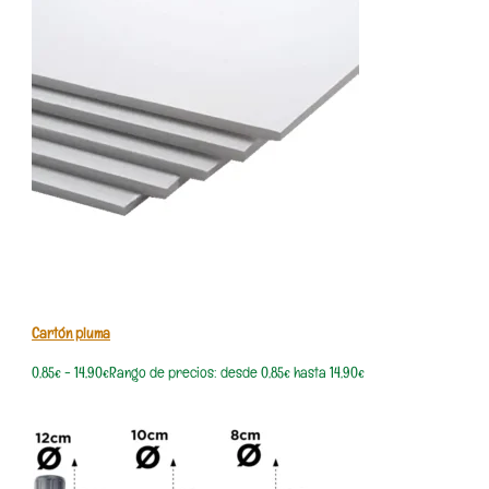
Cartón pluma
0,85
€
-
14,90
€
Rango de precios: desde 0,85€ hasta 14,90€