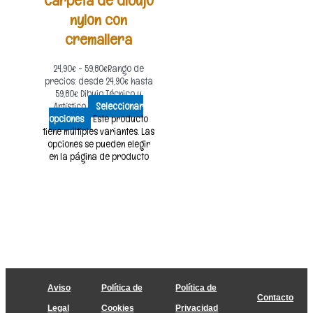
Carpeta de dibujo
nylon con
cremallera
24,90
€
-
59,80
€
Rango de
precios: desde 24,90€ hasta
59,80€
Dibujo Técnico y
Artístico
Seleccionar
opciones
Este producto
tiene múltiples variantes. Las
opciones se pueden elegir
en la página de producto
Aviso
Política de
Política de
Contacto
Legal
Cookies
Privacidad