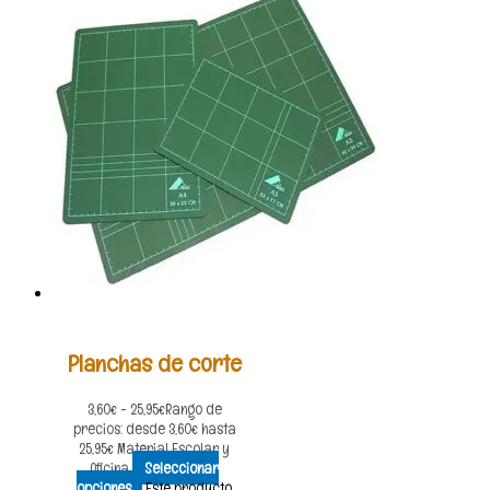
Planchas de corte
3,60
€
-
25,95
€
Rango de
precios: desde 3,60€ hasta
25,95€
Material Escolar y
Oficina
Seleccionar
opciones
Este producto