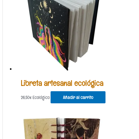
Libreta artesanal ecológica
26,50
€
Ecológico
Añadir al carrito